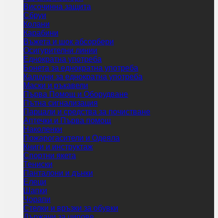
Височинна защита
Сбруи
Колани
Карабини
Въжета и шок абсорбери
Осигурителни линии
Еднократна употреба
Бонета за еднократна употреба
Калцуни за еднократна употреба
Маски и ръкавели
Първа Помощ и Оборудване
Пътна сигнализация
Парцали и средства за почистване
Аптечки и Първа помощ
Наколенки
Пожарогасители и Одеяла
Книги и инструктаж
Спортни якета
Тениски
Панталони и дънки
Елеци
Шапки
Чорапи
Стелки и връзки за обувки
Държачи за ципове