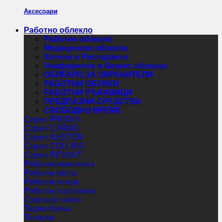
Аксесоари
Работно облекло
Работно облекло
Медицинско облекло
Хотели и Ресторанти
Униформено и бизнес облекло
ОБЛЕКЛО ЗА ОХРАНИТЕЛИ
РАБОТНИ ОБУВКИ
РАБОТНИ РЪКАВИЦИ
ПРЕДПАЗНИ СРЕДСТВА
СВОБОДНО ВРЕМЕ
Серия PRISMA
Серия CARGO
Серия KASTOR
Серия COLLINS
Серия REVOLT
Работни комплекти
Работни якета
Работни елеци
Работни панталони
Софтшел якета
Термо бельо
Тениски