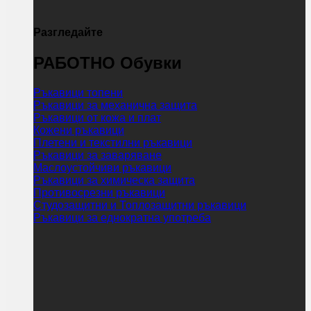
Разгледайте
РАБОТНО Обувки
Ръкавици топени
Ръкавици за механична защита
Ръкавици от кожа и плат
Кожени ръкавици
Плетени и текстилни ръкавици
Ръкавици за заваряване
Маслоустойчиви ръкавици
Ръкавици за химическа защита
Противосрезни ръкавици
Студозащитни и Топлозащитни ръкавици
Ръкавици за еднократна употреба