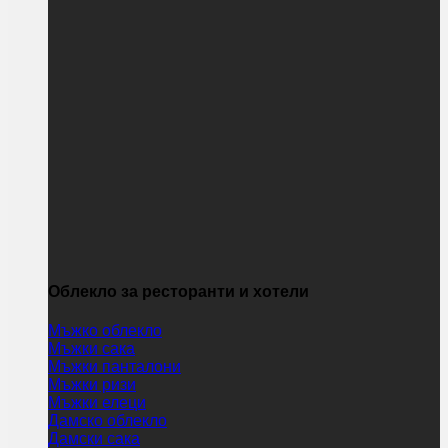
Облекло за ресторанти и хотели
Мъжко облекло
Мъжки сака
Мъжки панталони
Мъжки ризи
Мъжки елеци
Дамско облекло
Дамски сака