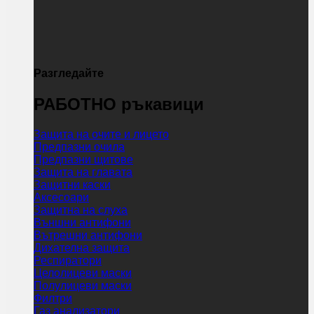
Разгледайте
РАБОТНО ръкавици
Защита на очите и лицето
Предпазни очила
Предпазни щитове
Защита на главата
Защитни каски
Аксесоари
Защитна на слуха
Външни антифони
Вътрешни антифони
Дихателна защита
Респиратори
Целолицеви маски
Полулицеви маски
Филтри
Газ анализатори