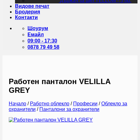
Държач за цип YELLOW - 5 бр.
Видове печат
Бродерия
Контакти
Шоурум
Емайл
09:00 - 17:30
0878 79 49 58
Работен панталон VELILLA
GREY
Начало
/
Работно облекло
/
Професии
/
Облекло за
охранители
/
Панталони за охранители