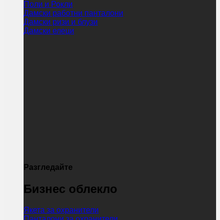
Поли и Рокли
Дамски работни панталони
Дамски ризи и блузи
Дамски елеци
Разгледайте
Бизнес облекло
Якета за охранители
Панталони за охранители