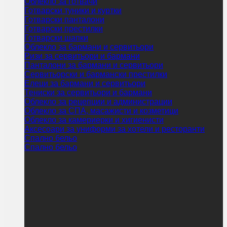
Облекло за готвачи
Готварски туники и куртки
Готварски панталони
Готварски престилки
Готварски шапки
Облекло за бармани и сервитьори
Ризи за сервитьори и бармани
Панталони за бармани и сервитьори
Сервитьорски и бармански престилки
Елеци за бармани и сервитьори
Тениски за сервитьори и бармани
Облекло за рецепции и администрации
Облекло за СПА, масажисти и козметици
Облекло за камериерки и хигиенисти
Аксесоари за униформи за хотели и ресторанти
Спално бельо
Спално бельо