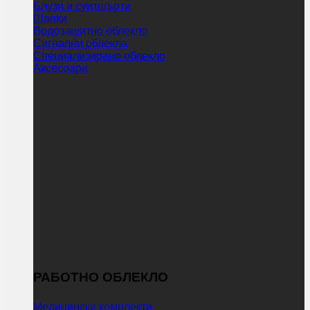
Блузи и суитшърти
Шапки
Водозащитно облекло
Сигнални облекла
Специализирано облекло
Аксесоари
РАБОТНО ОБЛЕКЛО
Медицински комплекти