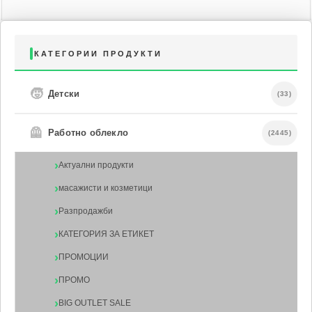
КАТЕГОРИИ ПРОДУКТИ
🧒
Детски
(33)
🦺
Работно облекло
(2445)
Актуални продукти
масажисти и козметици
Разпродажби
КАТЕГОРИЯ ЗА ЕТИКЕТ
ПРОМОЦИИ
ПРОМО
BIG OUTLET SALE