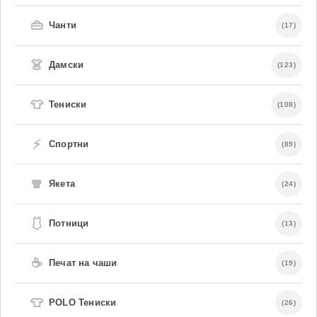
👜
Чанти
(17)
👗
Дамски
(123)
👕
Тениски
(108)
⚡
Спортни
(89)
🧣
Якета
(24)
🩱
Потници
(13)
☕
Печат на чаши
(19)
👕
POLO Тениски
(26)