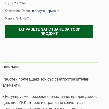
Код:
02002396
Категория:
Работни полугащеризони
Марка:
STENSO
НАПРАВЕТЕ ЗАПИТВАНЕ ЗА ТОЗИ
ПРОДУКТ
ОПИСАНИЕ
Работен полугащеризон със светлоотразителни
елементи.
• Регулируеми презрамки, еластични, преден джоб с
цип, цип YKK отпред и странични копчета за
регулиране на талията, която е и еластична.