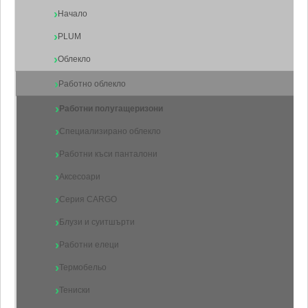
Начало
PLUM
Облекло
Работно облекло
Работни полугащеризони
Специализирано облекло
Работни къси панталони
Аксесоари
Серия CARGO
Блузи и суитшърти
Работни елеци
Термобельо
Тениски