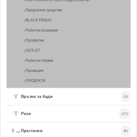
ПАНТАЛОНИ И ПОЛУГАЩЕРИЗОНИ
Предпазни средства
BLACK FRIDAY
Работни ръкавици
Професии
OUTLET
Работни обувки
Промоции
ПРОДУКТИ
🏅
Връзки за бадж
(3)
👔
Ризи
(17)
👨‍🍳
Престилки
(8)