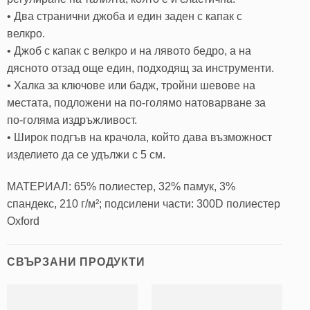
• Два странични джоба и един заден с капак с
велкро.
• Джоб с капак с велкро и на лявото бедро, а на
дясното отзад още един, подходящ за инструменти.
• Халка за ключове или бадж, тройни шевове на
местата, подложени на по-голямо натоварване за
по-голяма издръжливост.
• Широк подгъв на крачола, който дава възможност
изделието да се удължи с 5 см.
МАТЕРИАЛ: 65% полиестер, 32% памук, 3%
спандекс, 210 г/м²; подсилени части: 300D полиестер
Oxford
СВЪРЗАНИ ПРОДУКТИ