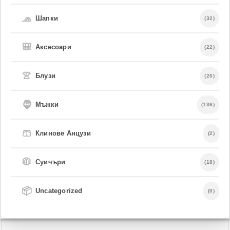
🧢
Шапки
(32)
🎒
Аксесоари
(22)
👚
Блузи
(26)
🧔
Мъжки
(136)
🩳
Клинове Анцузи
(2)
🧥
Суичъри
(18)
📦
Uncategorized
(0)