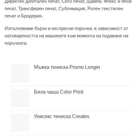
Директен дигитален печат, Сито печат, Щампи, Флекс и Флок
печат, Трансферен печат, Сублимация, Ролен текстилен
печат и Бродерия.
Изпълняваме бързи и експресни поръчки, в зависимост от
натовареността на машините към момента на подаване на
поръчката.
Мъжка тениска Promo Longer
Бяла чаша Color Print
Унисекс тениска Creates