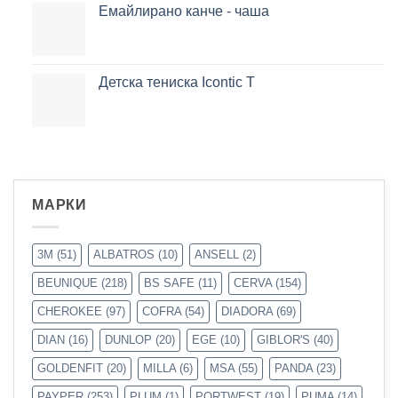
Емайлирано канче - чаша
Детска тениска Icontic T
МАРКИ
3M
(51)
ALBATROS
(10)
ANSELL
(2)
BEUNIQUE
(218)
BS SAFE
(11)
CERVA
(154)
CHEROKEE
(97)
COFRA
(54)
DIADORA
(69)
DIAN
(16)
DUNLOP
(20)
EGE
(10)
GIBLOR'S
(40)
GOLDENFIT
(20)
MILLA
(6)
MSA
(55)
PANDA
(23)
PAYPER
(253)
PLUM
(1)
PORTWEST
(19)
PUMA
(14)