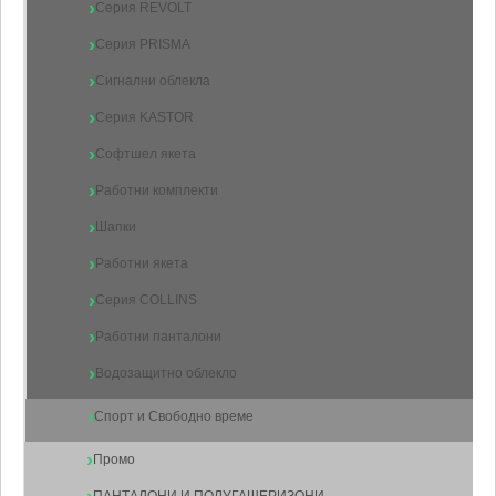
Серия REVOLT
Серия PRISMA
Сигнални облекла
Серия KASTOR
Софтшел якета
Работни комплекти
Шапки
Работни якета
Серия COLLINS
Работни панталони
Водозащитно облекло
Спорт и Свободно време
Промо