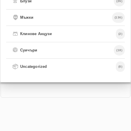
👚
Блузи
(26)
🧔
Мъжки
(136)
🩳
Клинове Анцузи
(2)
🧥
Суичъри
(18)
📦
Uncategorized
(0)