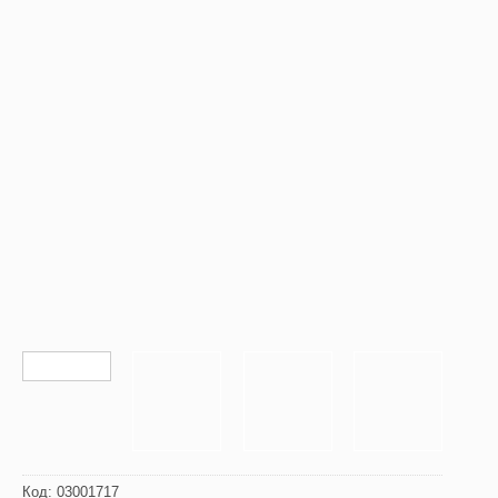
Код:
03001717