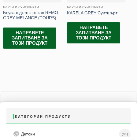
БЛУЗИ И СУИТШЪРТИ
БЛУЗИ И СУИТШЪРТИ
БЛ
Блуза с дълъг ръкав REMO
Да
KARELA GREY Суитшърт
GREY MELANGE (TOURS)
BU
НАПРАВЕТЕ
НАПРАВЕТЕ
ЗАПИТВАНЕ ЗА
ЗАПИТВАНЕ ЗА
ТОЗИ ПРОДУКТ
ТОЗИ ПРОДУКТ
КАТЕГОРИИ ПРОДУКТИ
🧒
Детски
(33)