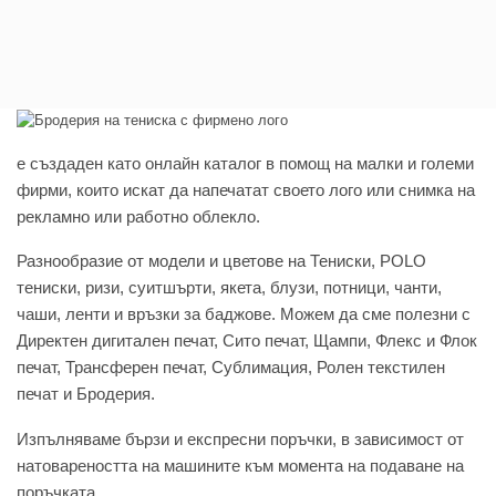
e създаден като онлайн каталог в помощ на малки и големи
фирми, които искат да напечатат своето лого или снимка на
рекламно или работно облекло.
Разнообразие от модели и цветове на Тениски, POLO
тениски, ризи, суитшърти, якета, блузи, потници, чанти,
чаши, ленти и връзки за баджове. Можем да сме полезни с
Директен дигитален печат, Сито печат, Щампи, Флекс и Флок
печат, Трансферен печат, Сублимация, Ролен текстилен
печат и Бродерия.
Изпълняваме бързи и експресни поръчки, в зависимост от
натовареността на машините към момента на подаване на
поръчката.