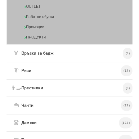
OUTLET
Работни обувки
Промоции
ПРОДУКТИ
🏅
Връзки за бадж
(3)
👔
Ризи
(17)
👨‍🍳
Престилки
(8)
👜
Чанти
(17)
👗
Дамски
(123)