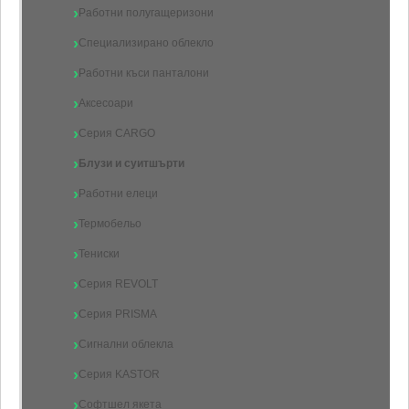
Работни полугащеризони
Специализирано облекло
Работни къси панталони
Аксесоари
Серия CARGO
Блузи и суитшърти
Работни елеци
Термобельо
Тениски
Серия REVOLT
Серия PRISMA
Сигнални облекла
Серия KASTOR
Софтшел якета