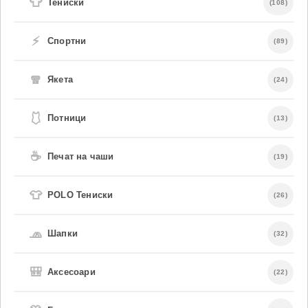
👕
Тениски
(108)
⚡
Спортни
(89)
🧣
Якета
(24)
🩱
Потници
(13)
☕
Печат на чаши
(19)
👕
POLO Тениски
(26)
🧢
Шапки
(32)
🎒
Аксесоари
(22)