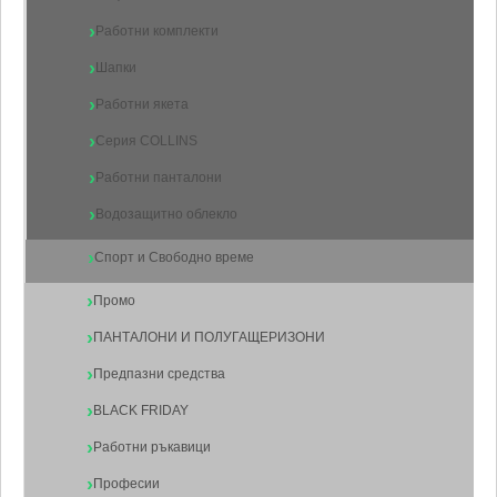
Работни комплекти
Шапки
Работни якета
Серия COLLINS
Работни панталони
Водозащитно облекло
Спорт и Свободно време
Промо
ПАНТАЛОНИ И ПОЛУГАЩЕРИЗОНИ
Предпазни средства
BLACK FRIDAY
Работни ръкавици
Професии