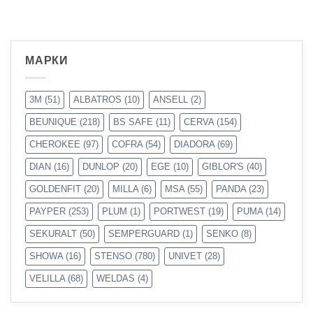
МАРКИ
3M
(51)
ALBATROS
(10)
ANSELL
(2)
BEUNIQUE
(218)
BS SAFE
(11)
CERVA
(154)
CHEROKEE
(97)
COFRA
(54)
DIADORA
(69)
DIAN
(16)
DUNLOP
(20)
EGE
(10)
GIBLOR'S
(40)
GOLDENFIT
(20)
MILLA
(6)
MSA
(55)
PANDA
(23)
PAYPER
(253)
PLUM
(1)
PORTWEST
(19)
PUMA
(14)
SEKURALT
(50)
SEMPERGUARD
(1)
SENKO
(8)
SHOWA
(16)
STENSO
(780)
UNIVET
(28)
VELILLA
(68)
WELDAS
(4)