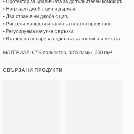
• Протектор за брадичката за допълнителен комфорт.
• Нагръден джоб с цип и държач.
• Два странични джоба с цип.
• Рипсени маншети и талия за плътно прилягане.
• Регулируема качулка с връзки.
• Вътрешна поларена подплата за топлина и мекота.
МАТЕРИАЛ: 67% полиестер, 33% памук, 300 г/м²
СВЪРЗАНИ ПРОДУКТИ