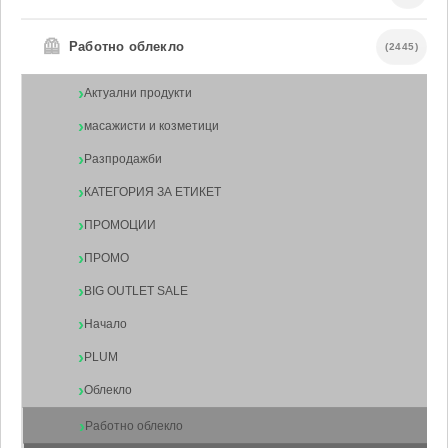
🦺
Работно облекло
(2445)
Актуални продукти
масажисти и козметици
Разпродажби
КАТЕГОРИЯ ЗА ЕТИКЕТ
ПРОМОЦИИ
ПРОМО
BIG OUTLET SALE
Начало
PLUM
Облекло
Работно облекло