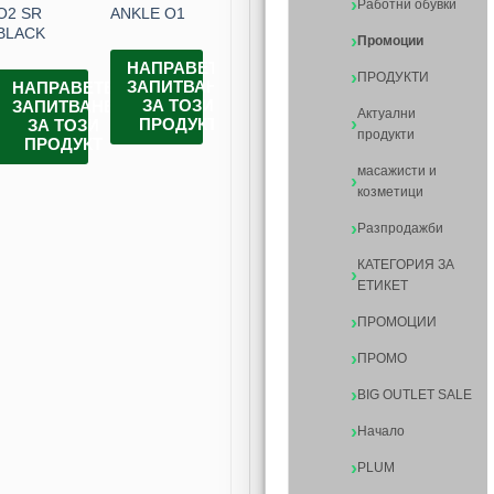
Работни обувки
O2 SR
ANKLE O1
BROWN/BLACK
ANKLE S1
LADY
Е
BLACK
S1PS
Промоции
Е
НАПРАВЕТЕ
НАПРАВЕТЕ
НАПРАВЕТЕ
ПРОДУКТИ
ЗАПИТВАНЕ
ЗАПИТВАНЕ
ЗАПИТВАНЕ
НАПРАВЕТЕ
НА
ЗА ТОЗИ
ЗА ТОЗИ
ЗА ТОЗИ
ЗАПИТВАНЕ
ЗА
Актуални
ПРОДУКТ
ПРОДУКТ
ПРОДУКТ
ЗА ТОЗИ
продукти
ПРОДУКТ
П
масажисти и
козметици
Разпродажби
КАТЕГОРИЯ ЗА
ЕТИКЕТ
ПРОМОЦИИ
ПРОМО
BIG OUTLET SALE
Начало
PLUM