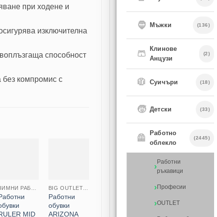
тяване при ходене и
🧔
Мъжки
(136)
осигурява изключителна
Клинове
🩳
ивоплъзгаща способност
(2)
Анцузи
 без компромис с
🧥
Суичъри
(18)
🧒
Детски
(33)
Работно
🦺
(2445)
облекло
Работни
ръкавици
Професии
ЗИМНИ РАБОТНИ ОБУВКИ
BIG OUTLET SALE
ЗИМНИ РАБОТНИ ОБУВКИ
ЗИМНИ РАБОТНИ ОБУВКИ
ESD 
Работни
Работни
Работни
Работни
Рабо
OUTLET
обувки
обувки
обувки RULER
обувки
обув
RULER MID
ARIZONA
MID O2 SR
ATLETIC
RACE