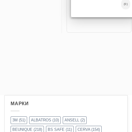
(0)
МАРКИ
3M
(51)
ALBATROS
(10)
ANSELL
(2)
BEUNIQUE
(218)
BS SAFE
(11)
CERVA
(154)