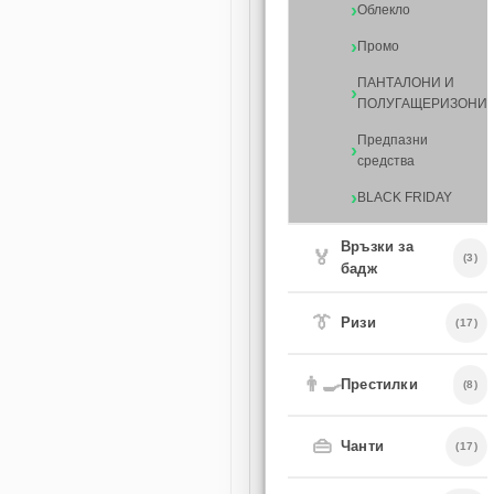
Облекло
Промо
ПАНТАЛОНИ И
ПОЛУГАЩЕРИЗОНИ
Предпазни
средства
BLACK FRIDAY
Връзки за
🏅
(3)
бадж
👔
Ризи
(17)
👨‍🍳
Престилки
(8)
👜
Чанти
(17)