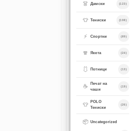
👗
Дамски
(123)
👕
Тениски
(108)
⚡
Спортни
(89)
🧣
Якета
(24)
🩱
Потници
(13)
Печат на
☕
(19)
чаши
POLO
👕
(26)
Тениски
📦
Uncategorized