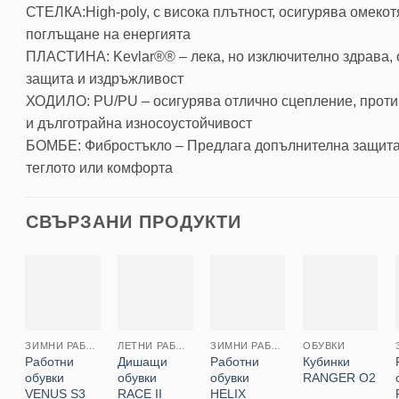
СТЕЛКА:High-poly, с висока плътност, осигурява омеко
поглъщане на енергията
ПЛАСТИНА: Kevlar®® – лека, но изключително здрава, 
защита и издръжливост
ХОДИЛО: PU/PU – осигурява отлично сцепление, прот
и дълготрайна износоустойчивост
БОМБЕ: Фибростъкло – Предлага допълнителна защита
теглото или комфорта
СВЪРЗАНИ ПРОДУКТИ
ЗИМНИ РАБОТНИ ОБУВКИ
ЛЕТНИ РАБОТНИ ОБУВКИ
ЗИМНИ РАБОТНИ ОБУВКИ
ОБУВКИ
Работни
Дишащи
Работни
Кубинки
обувки
обувки
обувки
RANGER O2
VENUS S3
RACE II
HELIX