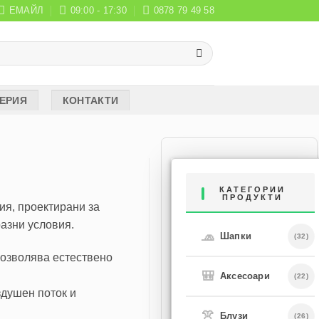
ЕМАЙЛ
09:00 - 17:30
0878 79 49 58
ЕРИЯ
КОНТАКТИ
КАТЕГОРИИ
ПРОДУКТИ
ия, проектирани за
азни условия.
🧢
Шапки
(32)
позволява естествено
🎒
Аксесоари
(22)
душен поток и
👚
Блузи
(26)