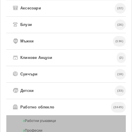
🎒
Аксесоари
(22)
👚
Блузи
(26)
🧔
Мъжки
(136)
🩳
Клинове Анцузи
(2)
🧥
Суичъри
(18)
🧒
Детски
(33)
🦺
Работно облекло
(2445)
Работни ръкавици
Професии