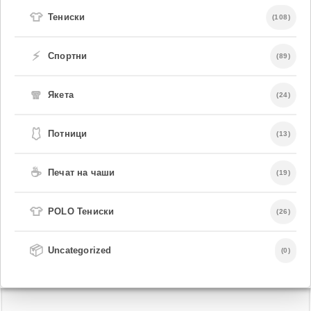
👕
Тениски
(108)
⚡
Спортни
(89)
🧣
Якета
(24)
🩱
Потници
(13)
☕
Печат на чаши
(19)
👕
POLO Тениски
(26)
📦
Uncategorized
(0)