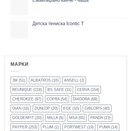
Емайлирано канче - чаша
Детска тениска Icontic T
МАРКИ
3M
(51)
ALBATROS
(10)
ANSELL
(2)
BEUNIQUE
(218)
BS SAFE
(11)
CERVA
(154)
CHEROKEE
(97)
COFRA
(54)
DIADORA
(69)
DIAN
(16)
DUNLOP
(20)
EGE
(10)
GIBLOR'S
(40)
GOLDENFIT
(20)
MILLA
(6)
MSA
(55)
PANDA
(23)
PAYPER
(253)
PLUM
(1)
PORTWEST
(19)
PUMA
(14)