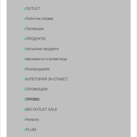
OUTLET
Работни обувки
Промоции
ПРОДУКТИ
Актуални продукти
масажисти и козметици
Разпродажби
КАТЕГОРИЯ ЗА ЕТИКЕТ
ПРОМОЦИИ
ПРОМО
BIG OUTLET SALE
Начало
PLUM