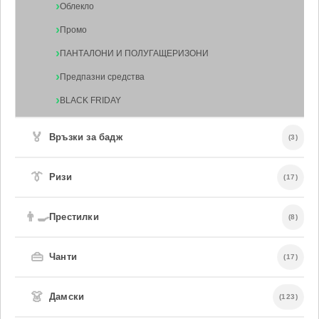
Облекло
Промо
ПАНТАЛОНИ И ПОЛУГАЩЕРИЗОНИ
Предпазни средства
BLACK FRIDAY
🏅
Връзки за бадж
(3)
👔
Ризи
(17)
👨‍🍳
Престилки
(8)
👜
Чанти
(17)
👗
Дамски
(123)