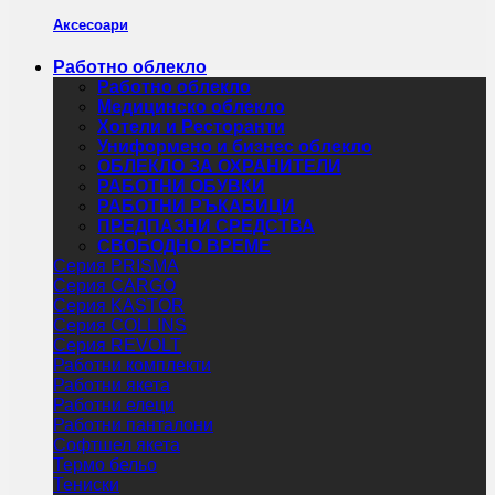
Аксесоари
Работно облекло
Работно облекло
Медицинско облекло
Хотели и Ресторанти
Униформено и бизнес облекло
ОБЛЕКЛО ЗА ОХРАНИТЕЛИ
РАБОТНИ ОБУВКИ
РАБОТНИ РЪКАВИЦИ
ПРЕДПАЗНИ СРЕДСТВА
СВОБОДНО ВРЕМЕ
Серия PRISMA
Серия CARGO
Серия KASTOR
Серия COLLINS
Серия REVOLT
Работни комплекти
Работни якета
Работни елеци
Работни панталони
Софтшел якета
Термо бельо
Тениски