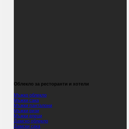
Облекло за ресторанти и хотели
Мъжко облекло
Мъжки сака
Мъжки панталони
Мъжки ризи
Мъжки елеци
Дамско облекло
Дамски сака