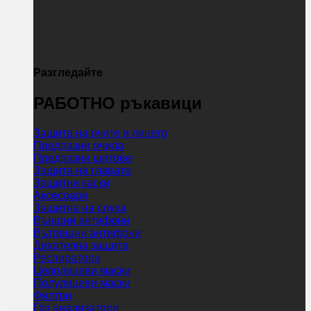
Разгледайте
РАБОТНО ръкавици
Защита на очите и лицето
Предпазни очила
Предпазни щитове
Защита на главата
Защитни каски
Аксесоари
Защитна на слуха
Външни антифони
Вътрешни антифони
Дихателна защита
Респиратори
Целолицеви маски
Полулицеви маски
Филтри
Газ анализатори