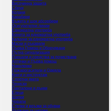
Височинна защита
Сбруи
Колани
Карабини
Въжета и шок абсорбери
Осигурителни линии
Еднократна употреба
Бонета за еднократна употреба
Калцуни за еднократна употреба
Маски и ръкавели
Първа Помощ и Оборудване
Пътна сигнализация
Парцали и средства за почистване
Аптечки и Първа помощ
Наколенки
Пожарогасители и Одеяла
Книги и инструктаж
Спортни якета
Тениски
Панталони и дънки
Елеци
Шапки
Чорапи
Стелки и връзки за обувки
Държачи за ципове