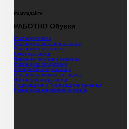
Разгледайте
РАБОТНО Обувки
Ръкавици топени
Ръкавици за механична защита
Ръкавици от кожа и плат
Кожени ръкавици
Плетени и текстилни ръкавици
Ръкавици за заваряване
Маслоустойчиви ръкавици
Ръкавици за химическа защита
Противосрезни ръкавици
Студозащитни и Топлозащитни ръкавици
Ръкавици за еднократна употреба