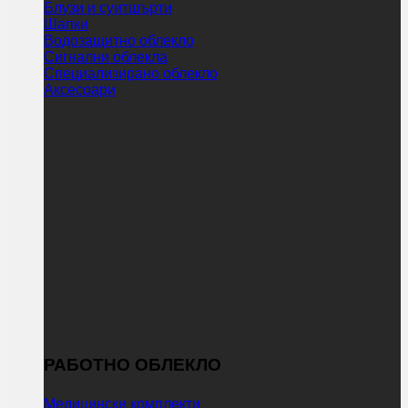
Блузи и суитшърти
Шапки
Водозащитно облекло
Сигнални облекла
Специализирано облекло
Аксесоари
РАБОТНО ОБЛЕКЛО
Медицински комплекти