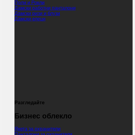
Поли и Рокли
Дамски работни панталони
Дамски ризи и блузи
Дамски елеци
Разгледайте
Бизнес облекло
Якета за охранители
Панталони за охранители