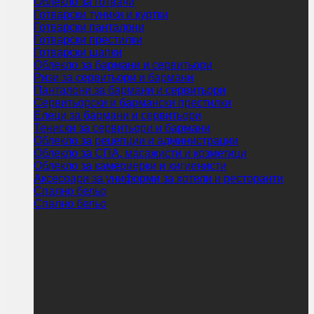
Облекло за готвачи
Готварски туники и куртки
Готварски панталони
Готварски престилки
Готварски шапки
Облекло за бармани и сервитьори
Ризи за сервитьори и бармани
Панталони за бармани и сервитьори
Сервитьорски и бармански престилки
Елеци за бармани и сервитьори
Тениски за сервитьори и бармани
Облекло за рецепции и администрации
Облекло за СПА, масажисти и козметици
Облекло за камериерки и хигиенисти
Аксесоари за униформи за хотели и ресторанти
Спално бельо
Спално бельо