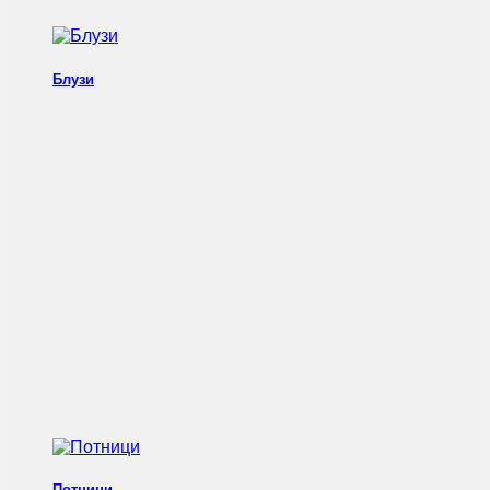
Блузи
Потници