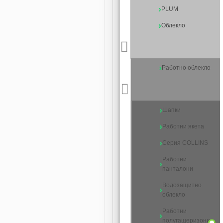
PLUM
Облекло
Работно облекло
Шапки
Работни якета
Серия COLLINS
Работни
панталони
Водозащитно
облекло
Работни
полугащеризони