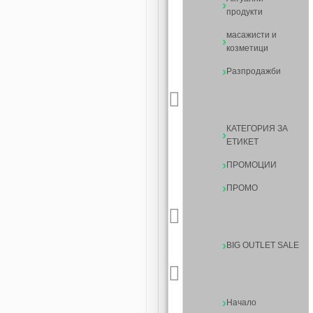
продукти
масажисти и
козметици
Разпродажби
КАТЕГОРИЯ ЗА
ЕТИКЕТ
ПРОМОЦИИ
ПРОМО
BIG OUTLET SALE
Начало