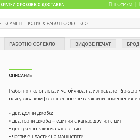
ШОУРУМ
КРАТКИ СРОКОВЕ С ДОСТАВКА!
рсене
:
РАБОТНО ОБЛЕКЛО
ВИДОВЕ ПЕЧАТ
БРОД
ОПИСАНИЕ
Работно яке от лека и устойчива на износване Rip-stop 
осигурява комфорт при носене в закрити помещения и 
• два долни джоба;
• два горни джоба – единия с капак, другия с цип;
• централно закопчаване с цип;
• частичен ластик на маншетите;