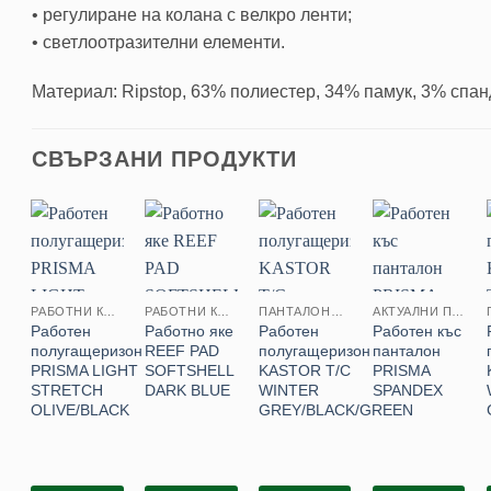
• регулиране на колана с велкро ленти;
• светлоотразителни елементи.
Материал: Ripstop, 63% полиестер, 34% памук, 3% спанд
СВЪРЗАНИ ПРОДУКТИ
РАБОТНИ КОМПЛЕКТИ
РАБОТНИ КОМПЛЕКТИ
ПАНТАЛОНИ И ПОЛУГАЩЕРИЗОНИ
АКТУАЛНИ ПРОДУКТИ
Работен
Работно яке
Работен
Работен къс
полугащеризон
REEF PAD
полугащеризон
панталон
PRISMA LIGHT
SOFTSHELL
KASTOR T/C
PRISMA
STRETCH
DARK BLUE
WINTER
SPANDEX
OLIVE/BLACK
GREY/BLACK/GREEN