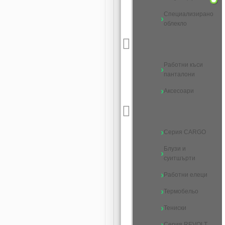
Специализирано
облекло
Работни къси
панталони
Аксесоари
Серия CARGO
Блузи и
суитшърти
Работни елеци
Термобельо
Тениски
Серия REVOLT