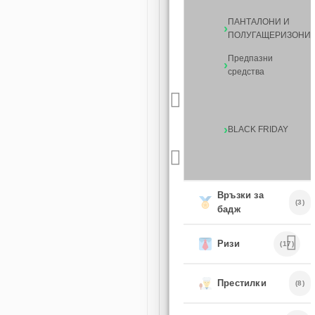
ПАНТАЛОНИ И
ПОЛУГАЩЕРИЗОНИ
Предпазни
средства
BLACK FRIDAY
Връзки за
(3)
бадж
Ризи
(17)
Престилки
(8)