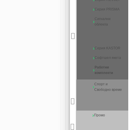
Серия PRISMA
Сигнални
облекла
Серия KASTOR
Софтшел якета
Работни
комплекти
Спорт и
Свободно време
Промо