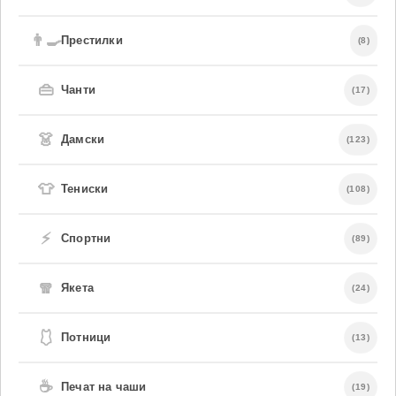
👨‍🍳
Престилки
(8)
👜
Чанти
(17)
👗
Дамски
(123)
👕
Тениски
(108)
⚡
Спортни
(89)
🧣
Якета
(24)
🩱
Потници
(13)
☕
Печат на чаши
(19)