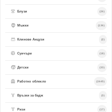
👚
Блузи
(26)
🧔
Мъжки
(136)
🩳
Клинове Анцузи
(2)
🧥
Суичъри
(18)
🧒
Детски
(33)
🦺
Работно облекло
(2445)
🏅
Връзки за бадж
(3)
👔
Ризи
(17)