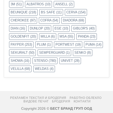
3M
(51)
ALBATROS
(10)
ANSELL
(2)
BEUNIQUE
(218)
BS SAFE
(11)
CERVA
(154)
CHEROKEE
(97)
COFRA
(54)
DIADORA
(69)
DIAN
(16)
DUNLOP
(20)
EGE
(10)
GIBLOR'S
(40)
GOLDENFIT
(20)
MILLA
(6)
MSA
(55)
PANDA
(23)
PAYPER
(253)
PLUM
(1)
PORTWEST
(19)
PUMA
(14)
SEKURALT
(50)
SEMPERGUARD
(1)
SENKO
(8)
SHOWA
(16)
STENSO
(780)
UNIVET
(28)
VELILLA
(68)
WELDAS
(4)
РЕКЛАМЕН ТЕКСТИЛ И БРОДЕРИЯ
РАБОТНО ОБЛЕКЛО
ВИДОВЕ ПЕЧАТ
БРОДЕРИЯ
КОНТАКТИ
Copyright 2026 ©
БЕСТ БРАНД ГРУП ООД