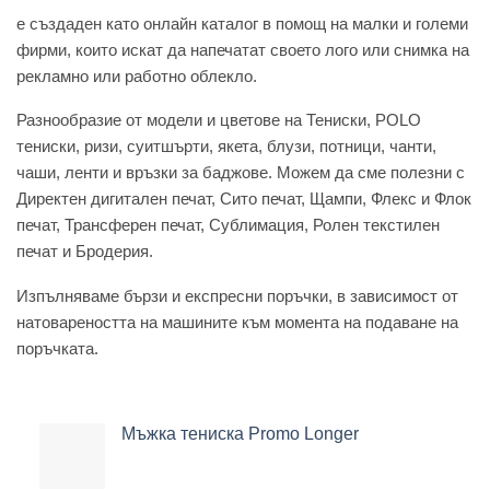
e създаден като онлайн каталог в помощ на малки и големи
фирми, които искат да напечатат своето лого или снимка на
рекламно или работно облекло.
Разнообразие от модели и цветове на Тениски, POLO
тениски, ризи, суитшърти, якета, блузи, потници, чанти,
чаши, ленти и връзки за баджове. Можем да сме полезни с
Директен дигитален печат, Сито печат, Щампи, Флекс и Флок
печат, Трансферен печат, Сублимация, Ролен текстилен
печат и Бродерия.
Изпълняваме бързи и експресни поръчки, в зависимост от
натовареността на машините към момента на подаване на
поръчката.
Мъжка тениска Promo Longer