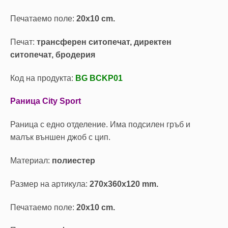
Печатаемо поле:
20х10 cm.
Печат:
трансферен ситопечат, директен
ситопечат, бродерия
Код на продукта:
BG BCKP01
Раница City Sport
Раница с едно отделение. Има подсилен гръб и
малък външен джоб с цип.
Материал:
полиестер
Размер на артикула:
270х360х120 mm.
Печатаемо поле:
20х10 cm.