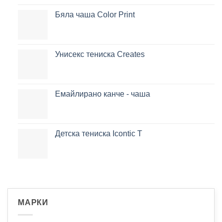
Бяла чаша Color Print
Унисекс тениска Creates
Емайлирано канче - чаша
Детска тениска Icontic T
МАРКИ