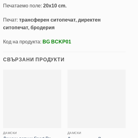
Печатаемо поле:
20х10 cm.
Печат:
трансферен ситопечат, директен
ситопечат, бродерия
Код на продукта:
BG BCKP01
СВЪРЗАНИ ПРОДУКТИ
ДАМСКИ
ДАМСКИ
СП