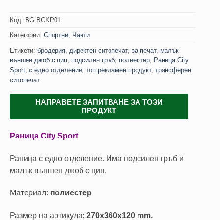
Код:
BG BCKP01
Категории:
Спортни
,
Чанти
Етикети:
бродерия
,
директен ситопечат
,
за печат
,
малък
външен джоб с цип
,
подсилен гръб
,
полиестер
,
Раница City
Sport
,
с едно отделение
,
топ рекламен продукт
,
трансферен
ситопечат
НАПРАВЕТЕ ЗАПИТВАНЕ ЗА ТОЗИ
ПРОДУКТ
Раница City Sport
Раница с едно отделение. Има подсилен гръб и
малък външен джоб с цип.
Материал:
полиестер
Размер на артикула:
270х360х120 mm.