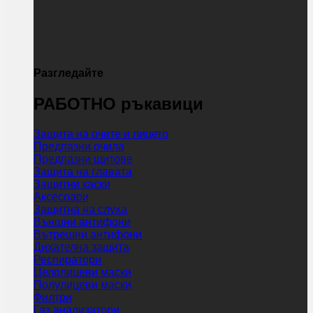
Разгледайте
РАБОТНО ръкавици
Защита на очите и лицето
Предпазни очила
Предпазни щитове
Защита на главата
Защитни каски
Аксесоари
Защитна на слуха
Външни антифони
Вътрешни антифони
Дихателна защита
Респиратори
Целолицеви маски
Полулицеви маски
Филтри
Газ анализатори