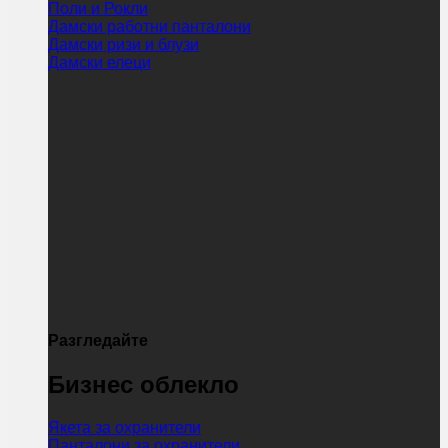
Поли и Рокли
Дамски работни панталони
Дамски ризи и блузи
Дамски елеци
Разгледайте
Бизнес облекло
Якета за охранители
Панталони за охранители