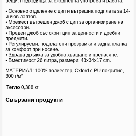
вещи. Подходяща за ежедневна употреба и работа.
• Основно отделение с цип и вътрешна подплата за 14-
инчов лаптоп.
• Мрежест вътрешен джоб с цип за организиране на
аксесоари.
• Преден джоб със скрит цип за ценности и дребни
предмети.
• Регулируеми, подплатени презрамки и задна платка
за комфорт при носене.
• Здрава дръжка за удобно хващане и пренасяне.
• Вместимост 26 литра, размери: 43x34x17 cm.
МАТЕРИАЛ: 100% полиестер, Oxford с PU покритие,
300 г/м²
Тегло
0,388 кг
Свързани продукти