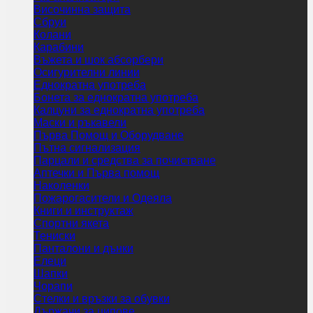
Височинна защита
Сбруи
Колани
Карабини
Въжета и шок абсорбери
Осигурителни линии
Еднократна употреба
Бонета за еднократна употреба
Калцуни за еднократна употреба
Маски и ръкавели
Първа Помощ и Оборудване
Пътна сигнализация
Парцали и средства за почистване
Аптечки и Първа помощ
Наколенки
Пожарогасители и Одеяла
Книги и инструктаж
Спортни якета
Тениски
Панталони и дънки
Елеци
Шапки
Чорапи
Стелки и връзки за обувки
Държачи за ципове