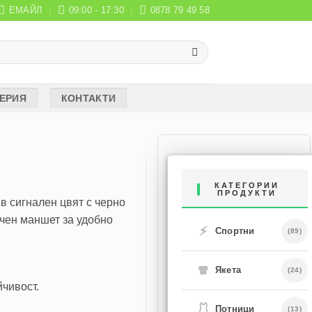
ЕМАЙЛ
09:00 - 17:30
0878 79 49 58
ЕРИЯ
КОНТАКТИ
КАТЕГОРИИ
ПРОДУКТИ
в сигнален цвят с черно
ичен маншет за удобно
⚡
Спортни
(89)
🧣
Якета
(24)
йчивост.
🩱
Потници
(13)