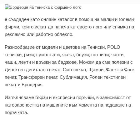
e създаден като онлайн каталог в помощ на малки и големи
фирми, които искат да напечатат своето лого или снимка на
рекламно или работно облекло.
Разнообразие от модели и цветове на Тениски, POLO
тениски, ризи, суитшърти, якета, блузи, потници, чанти,
чаши, ленти и връзки за баджове. Можем да сме полезни с
Директен дигитален печат, Сито печат, Щампи, Флекс и Флок
печат, Трансферен печат, Сублимация, Ролен текстилен
печат и Бродерия.
Изпълняваме бързи и експресни поръчки, в зависимост от
натовареността на машините към момента на подаване на
поръчката.