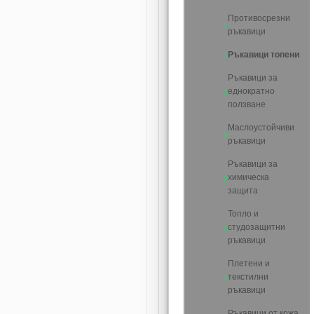
Противосрезни
ръкавици
Ръкавици топени
Ръкавици за
еднократно
ползване
Маслоустойчиви
ръкавици
Ръкавици за
химическа
защита
Топло и
студозащитни
ръкавици
Плетени и
текстилни
ръкавици
Ръкавици от кожа