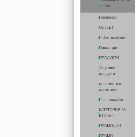
и плат
Професии
OUTLET
Работни обувки
Промоции
ПРОДУКТИ
Актуални
продукти
масажисти и
козметици
Разпродажби
КАТЕГОРИЯ ЗА
ЕТИКЕТ
ПРОМОЦИИ
ПРОМО