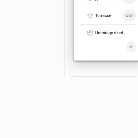
👕
Тениски
(108)
📦
Uncategorized
(0)