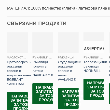
МАТЕРИАЛ: 100% полиестер (плетка), латексова пяна (
СВЪРЗАНИ ПРОДУКТИ
ИЗЧЕРПАН
МАСЛОУСТОЙЧИВИ РЪКАВИЦИ
РЪКАВИЦИ ТОПЕНИ
РЪКАВИЦИ ТОПЕНИ
РЪКАВИЦИ ТОПЕНИ
Противосрезни
Ръкавици
Студозащитни
Топлозащитни
ръкавици
топени в
ръкавици
ръкавици
топени в
латекс
топени в
HORNBILL
нитрилна пяна
NAVIDAD 2.0
латекс
EGEBANT
AVALANGE
НАПРАВЕТ
SANFOAM
ЗАПИТВАН
НАПРАВЕТЕ
ЗА ТОЗИ
ЗАПИТВАНЕ
НАПРАВЕТЕ
ПРОДУКТ
ЗА ТОЗИ
ЗАПИТВАНЕ
НАПРАВЕТЕ
ПРОДУКТ
ЗА ТОЗИ
ЗАПИТВАНЕ
ПРОДУКТ
ЗА ТОЗИ
ПРОДУКТ