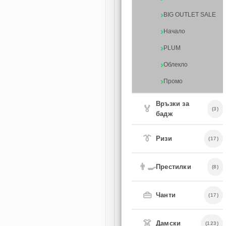
BIG OUTLET SALE
Начало
PLUM
Облекло
Промо
Връзки за
🏅
(3)
бадж
👔
Ризи
(17)
👨‍🍳
Престилки
(8)
👜
Чанти
(17)
👗
Дамски
(123)