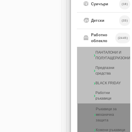
🧥
Суичъри
(18)
🧒
Детски
(33)
Работно
🦺
(2445)
облекло
ПАНТАЛОНИ И
ПОЛУГАЩЕРИЗОНИ
Предпазни
средства
BLACK FRIDAY
Работни
ръкавици
Ръкавици за
механична
защита
Кожени ръкавици