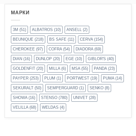
МАРКИ
3M
(51)
ALBATROS
(10)
ANSELL
(2)
BEUNIQUE
(218)
BS SAFE
(11)
CERVA
(154)
CHEROKEE
(97)
COFRA
(54)
DIADORA
(69)
DIAN
(16)
DUNLOP
(20)
EGE
(10)
GIBLOR'S
(40)
GOLDENFIT
(20)
MILLA
(6)
MSA
(55)
PANDA
(23)
PAYPER
(253)
PLUM
(1)
PORTWEST
(19)
PUMA
(14)
SEKURALT
(50)
SEMPERGUARD
(1)
SENKO
(8)
SHOWA
(16)
STENSO
(780)
UNIVET
(28)
VELILLA
(68)
WELDAS
(4)