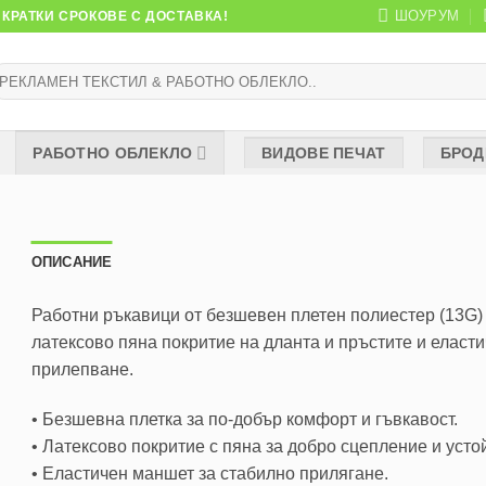
ШОУРУМ
КРАТКИ СРОКОВЕ С ДОСТАВКА!
ърсене
:
РАБОТНО ОБЛЕКЛО
ВИДОВЕ ПЕЧАТ
БРОД
ОПИСАНИЕ
Работни ръкавици от безшевен плетен полиестер (13G) 
латексово пяна покритие на дланта и пръстите и еласт
прилепване.
• Безшевна плетка за по-добър комфорт и гъвкавост.
• Латексово покритие с пяна за добро сцепление и усто
• Еластичен маншет за стабилно прилягане.