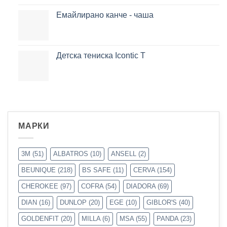
Емайлирано канче - чаша
Детска тениска Icontic T
МАРКИ
3M
(51)
ALBATROS
(10)
ANSELL
(2)
BEUNIQUE
(218)
BS SAFE
(11)
CERVA
(154)
CHEROKEE
(97)
COFRA
(54)
DIADORA
(69)
DIAN
(16)
DUNLOP
(20)
EGE
(10)
GIBLOR'S
(40)
GOLDENFIT
(20)
MILLA
(6)
MSA
(55)
PANDA
(23)