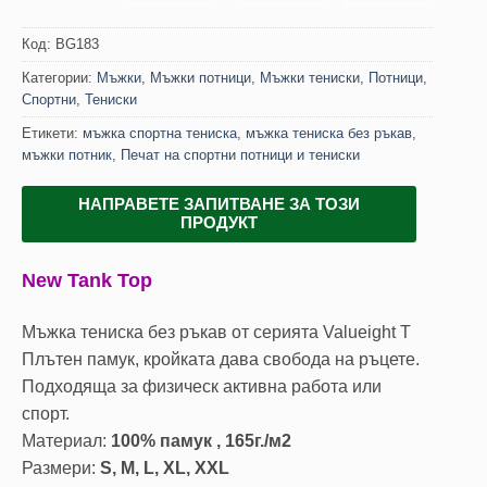
Код:
BG183
Категории:
Мъжки
,
Мъжки потници
,
Мъжки тениски
,
Потници
,
Спортни
,
Тениски
Етикети:
мъжка спортна тениска
,
мъжка тениска без ръкав
,
мъжки потник
,
Печат на спортни потници и тениски
НАПРАВЕТЕ ЗАПИТВАНЕ ЗА ТОЗИ
ПРОДУКТ
New Tank Top
Мъжка тениска без ръкав от серията Valueight T
Плътен памук, кройката дава свобода на ръцете.
Подходяща за физическ активна работа или
спорт.
Материал:
100% памук , 165г./м2
Размери:
S, M, L, XL, XXL