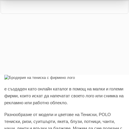
e създаден като онлайн каталог в помощ на малки и големи
фирми, които искат да напечатат своето лого или снимка на
рекламно или работно облекло.
Разнообразие от модели и цветове на Тениски, POLO
тениски, ризи, суитшърти, якета, блузи, потници, чанти,
чаши, ленти и връзки за баджове. Можем да сме полезни с