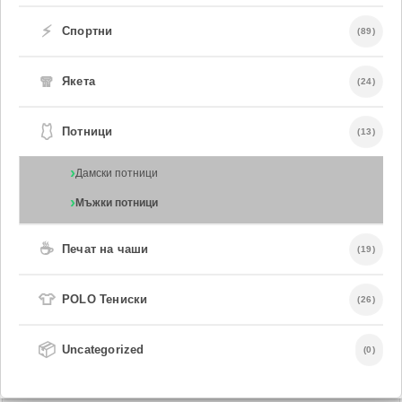
⚡
Спортни
(89)
🧣
Якета
(24)
🩱
Потници
(13)
Дамски потници
Мъжки потници
☕
Печат на чаши
(19)
👕
POLO Тениски
(26)
📦
Uncategorized
(0)