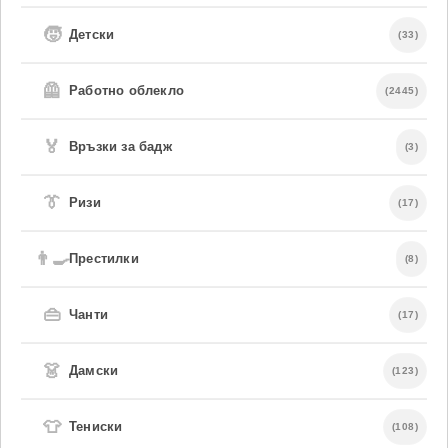
🧒
Детски
(33)
🦺
Работно облекло
(2445)
🏅
Връзки за бадж
(3)
👔
Ризи
(17)
👨‍🍳
Престилки
(8)
👜
Чанти
(17)
👗
Дамски
(123)
👕
Тениски
(108)