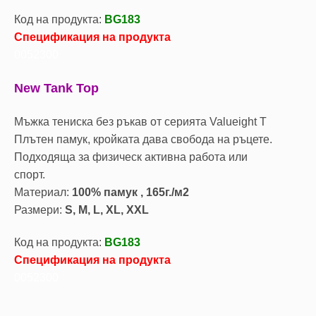
Код на продукта:
BG183
Спецификация на продукта
0052300
New Tank Top
Мъжка тениска без ръкав от серията Valueight T
Плътен памук, кройката дава свобода на ръцете.
Подходяща за физическ активна работа или
спорт.
Материал:
100% памук , 165г./м2
Размери:
S, M, L, XL, XXL
Код на продукта:
BG183
Спецификация на продукта
0052300