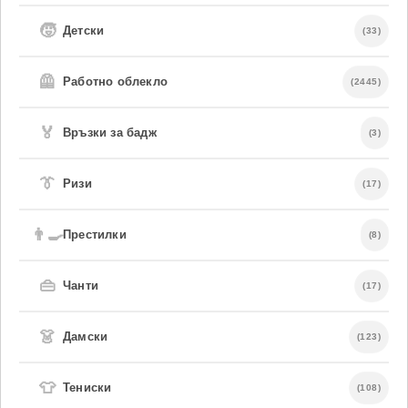
🧒
Детски
(33)
🦺
Работно облекло
(2445)
🏅
Връзки за бадж
(3)
👔
Ризи
(17)
👨‍🍳
Престилки
(8)
👜
Чанти
(17)
👗
Дамски
(123)
👕
Тениски
(108)