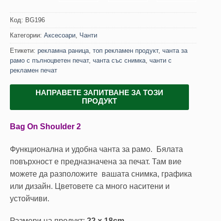
Код:
BG196
Категории:
Аксесоари
,
Чанти
Етикети:
рекламна раница
,
топ рекламен продукт
,
чанта за
рамо с пълноцветен печат
,
чанта със снимка
,
чанти с
рекламен печат
НАПРАВЕТЕ ЗАПИТВАНЕ ЗА ТОЗИ
ПРОДУКТ
Bag On Shoulder 2
Функционална и удобна чанта за рамо. Бялата
повърхност е предназначена за печат. Там вие
можете да разположите вашата снимка, графика
или дизайн. Цветовете са много наситени и
устойчиви.
Размери на продукт:
22 x 18cm.