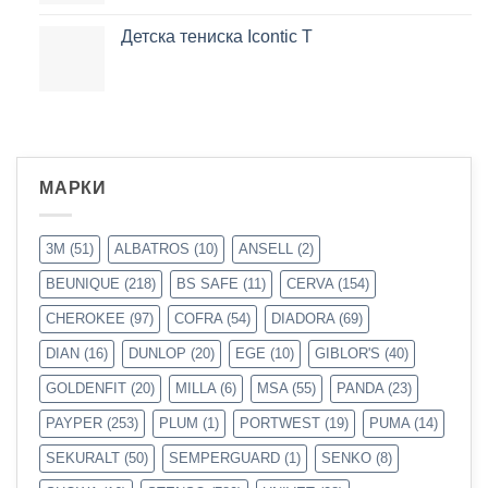
Детска тениска Icontic T
МАРКИ
3M
(51)
ALBATROS
(10)
ANSELL
(2)
BEUNIQUE
(218)
BS SAFE
(11)
CERVA
(154)
CHEROKEE
(97)
COFRA
(54)
DIADORA
(69)
DIAN
(16)
DUNLOP
(20)
EGE
(10)
GIBLOR'S
(40)
GOLDENFIT
(20)
MILLA
(6)
MSA
(55)
PANDA
(23)
PAYPER
(253)
PLUM
(1)
PORTWEST
(19)
PUMA
(14)
SEKURALT
(50)
SEMPERGUARD
(1)
SENKO
(8)