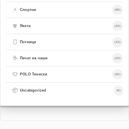
⚡
Спортни
(89)
🧣
Якета
(24)
🩱
Потници
(13)
☕
Печат на чаши
(19)
👕
POLO Тениски
(26)
📦
Uncategorized
(0)