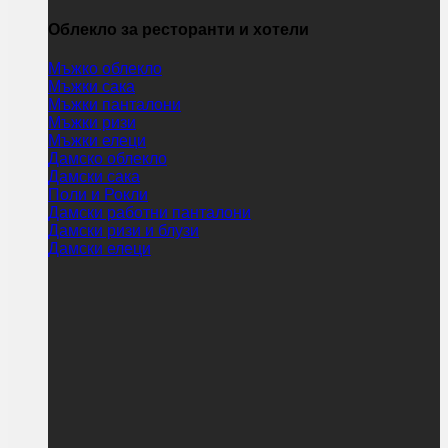
Облекло за ресторанти и хотели
Мъжко облекло
Мъжки сака
Мъжки панталони
Мъжки ризи
Мъжки елеци
Дамско облекло
Дамски сака
Поли и Рокли
Дамски работни панталони
Дамски ризи и блузи
Дамски елеци