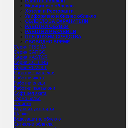
Работно облекло
Медицинско облекло
Хотели и Ресторанти
Униформено и бизнес облекло
ОБЛЕКЛО ЗА ОХРАНИТЕЛИ
РАБОТНИ ОБУВКИ
РАБОТНИ РЪКАВИЦИ
ПРЕДПАЗНИ СРЕДСТВА
СВОБОДНО ВРЕМЕ
Серия PRISMA
Серия CARGO
Серия KASTOR
Серия COLLINS
Серия REVOLT
Работни комплекти
Работни якета
Работни елеци
Работни панталони
Софтшел якета
Термо бельо
Тениски
Блузи и суитшърти
Шапки
Водозащитно облекло
Сигнални облекла