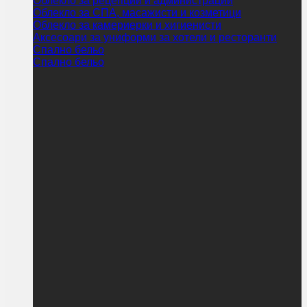
Облекло за рецепции и администрации
Облекло за СПА, масажисти и козметици
Облекло за камериерки и хигиенисти
Аксесоари за униформи за хотели и ресторанти
Спално бельо
Спално бельо