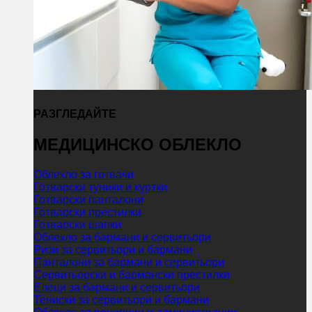
РАЗГЛЕДАЙТЕ
МЕДИЦИНСКО ОБЛЕКЛО
Облекло за готвачи
Готварски туники и куртки
Готварски панталони
Готварски престилки
Готварски шапки
Облекло за бармани и сервитьори
Ризи за сервитьори и бармани
Панталони за бармани и сервитьори
Сервитьорски и бармански престилки
Елеци за бармани и сервитьори
Тениски за сервитьори и бармани