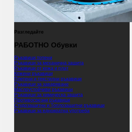
Разгледайте
РАБОТНО Обувки
Ръкавици топени
Ръкавици за механична защита
Ръкавици от кожа и плат
Кожени ръкавици
Плетени и текстилни ръкавици
Ръкавици за заваряване
Маслоустойчиви ръкавици
Ръкавици за химическа защита
Противосрезни ръкавици
Студозащитни и Топлозащитни ръкавици
Ръкавици за еднократна употреба